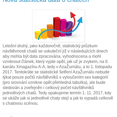
Letošní druhý, jako každoročně, statistický průzkum
návštěvnosti chatů se uskuteční již v následujících dnech
aby mohla být data zpracována, vyhodnocena a mohl
vzniknout článek, který vyjde opět, jak už je zvykem, na II.
kanálu Xmagazínu A-A, tedy v AzaŽurnálu, a to 1. listopadu
2017. Tentokráte se statistické šetření AzaŽurnálu nebude
týkat pouze počtů návštěvníků s vyloučením sex kategorií
(pro srovnání vznikne opět přehledná tabulka), ale bude
sledován a zveřejněn i celkový počet návštěvníků
jednotlivých chatů. Tedy opakujeme termín 1. 11. 2017, kdy
se ukáže jak si jednotlivé chaty stojí a jak to vypadá celkově
s chatovou scénou.