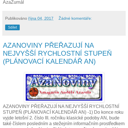
AzaŽurnál
Publikováno
října 04, 2017
Žádné komentáře:
Sdílet
AZANOVINY PŘEŘAZUJÍ NA
NEJVYŠŠÍ RYCHLOSTNÍ STUPEŇ
(PLÁNOVACÍ KALENDÁŘ AN)
AZANOVINY PŘEŘAZUJÍ NA NEJVYŠŠÍ RYCHLOSTNÍ
STUPEŇ (PLÁNOVACÍ KALENDÁŘ AN) -1) Do konce roku
vyjde letošní 2. číslo III. ročníku klasické podoby AN, bude
také číslem posledním a stežejním informačním prostředkem