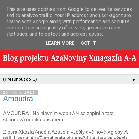
This site uses cookies from Google to deliver its services
and to analyze traffic. Your IP address and user-agent are
shared with Google along with performance and security
metrics to ensure quality of service, generate usage
statistics, and to detect and address abuse.
LEARN MORE
GOT IT
▼
23 října 2017
Amoudra
AMOUDRA - Na hlavním webu AN se zaplnila tato
staronová rubrika obsahem.
Z pera Xkozla Anděla Azazela vzešly dvě nové Xglosy. A
náš II. kanál AzaŽurnál stále shromažďuje data ze všech