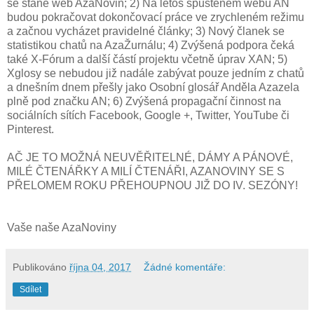
se stane web AzaNovin; 2) Na letos spušteném webu AN
budou pokračovat dokončovací práce ve zrychleném režimu
a začnou vycházet pravidelné články; 3) Nový članek se
statistikou chatů na AzaŽurnálu; 4) Zvýšená podpora čeká
také X-Fórum a další částí projektu včetně úprav XAN; 5)
Xglosy se nebudou již nadále zabývat pouze jedním z chatů
a dnešním dnem přešly jako Osobní glosář Anděla Azazela
plně pod značku AN; 6) Zvýšená propagační činnost na
sociálních sítích Facebook, Google +, Twitter, YouTube či
Pinterest.
AČ JE TO MOŽNÁ NEUVĚŘITELNÉ, DÁMY A PÁNOVÉ,
MILÉ ČTENÁŘKY A MILÍ ČTENÁŘI, AZANOVINY SE S
PŘELOMEM ROKU PŘEHOUPNOU JIŽ DO IV. SEZÓNY!
Vaše naše AzaNoviny
Publikováno
října 04, 2017
Žádné komentáře:
Sdílet