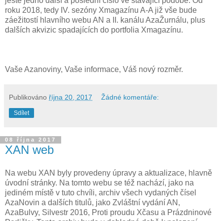
ještě jedno další a poslední číslo ve stávající podobě. Od
roku 2018, tedy IV. sezóny Xmagazínu A-A již vše bude
záežitostí hlavního webu AN a II. kanálu AzaŽurnálu, plus
dalších akvizic spadajících do portfolia Xmagazínu.
Vaše Azanoviny, Vaše informace, Váš nový rozměr.
Publikováno
října 20, 2017
Žádné komentáře:
Sdílet
08 října 2017
XAN web
Na webu XAN byly provedeny úpravy a aktualizace, hlavně
úvodní stránky. Na tomto webu se též nachází, jako na
jediném místě v tuto chvíli, archiv všech vydaných čísel
AzaNovin a dalších titulů, jako Zvláštní vydání AN,
AzaBulvy, Silvestr 2016, Proti proudu Xčasu a Prázdninové