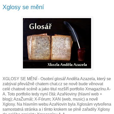
Xglosy se mění
XGLOSY SE MĚNÍ - Osobní glosář Anděla Azazela, který se
zabýval převážně chatem chat.cz se nově bude věnovat
celé chatové scéně a jako titul rozšíří portfolio Xmagazínu A-
A. Toto portfolio tedy nyní čítá: AzaNoviny (hlavní web +
blog); AzaŽurnál; X-Fórum; XAN (web, music) a nově
Xglosy. Na hlavním webu AzaNovin byla Xglosám vytvořena
samostatná stránka a i tímto krokem se plně zařadily Xglosy