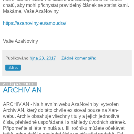
chatů, aby mohl přichystat pravidelný článek se statistikami.
Makáme, Vaše AzaNoviny.
https://azanoviny.eu/amoudra/
Vaše AzaNoviny
Publikováno
října 23, 2017
Žádné komentáře:
Sdílet
20 října 2017
ARCHIV AN
ARCHIV AN - Na hlavním webu AzaNovin byl vytvořen
Archiv AN, který do této chvíle existoval pouze na Xan-
webu. Archiv obsahuje všechny tituly a jejich jednotlivá
čísla, přehledně uspořádaná i s náhledy úvodních stránek.
Připomeňte si léta minulá a u III. ročníku můžete očekávat