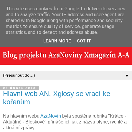
This site uses cookies from Google to deliver its services
and to analyze traffic. Your IP address and user-agent are
shared with Google along with performance and security
metrics to ensure quality of service, generate usage
statistics, and to detect and address abuse.
LEARN MORE
GOT IT
▼
04 února 2018
Hlavní web AN, Xglosy se vrací ke
kořenům
Na hlavním webu
AzaNovin
byla spuštěna rubrika "Krátce -
Aktuálně - Bleskově" přinášející, jak z názvu plyne, rychlé a
aktuální zprávy.