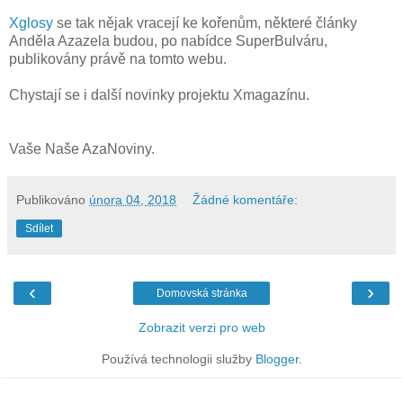
Xglosy
se tak nějak vracejí ke kořenům, některé články
Anděla Azazela budou, po nabídce SuperBulváru,
publikovány právě na tomto webu.
Chystají se i další novinky projektu Xmagazínu.
Vaše Naše AzaNoviny.
Publikováno
února 04, 2018
Žádné komentáře:
Sdílet
‹
›
Domovská stránka
Zobrazit verzi pro web
Používá technologii služby
Blogger
.