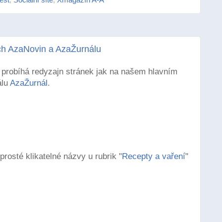
ách AzaNovin a AzaŽurnálu
 probíhá redyzajn stránek jak na našem hlavním
álu
AzaŽurnál
.
rosté klikatelné názvy u rubrik "
Recepty a vaření
"