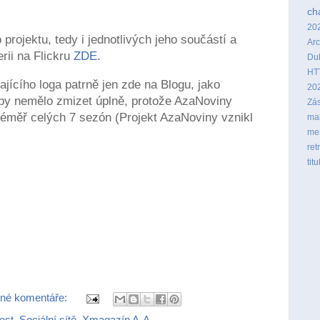
ch
20
projektu, tedy i jednotlivých jeho součástí a
Arc
rii na Flickru
ZDE
.
Du
HT
ajícího loga patrně jen zde na Blogu, jako
20
n by nemělo zmizet úplně, protože AzaNoviny
Zás
 téměř celých 7 sezón (Projekt AzaNoviny vznikl
mai
me
ret
titu
né komentáře:
est
,
Sociální sítě
,
Xmagazín A-A