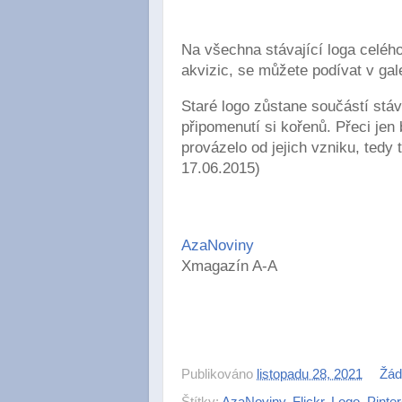
Na všechna stávající loga celého 
akvizic, se můžete podívat v gale
Staré logo zůstane součástí stáv
připomenutí si kořenů. Přeci je
provázelo od jejich vzniku, tedy
17.06.2015)
AzaNoviny
Xmagazín A-A
Publikováno
listopadu 28, 2021
Žád
Štítky:
AzaNoviny
,
Flickr
,
Logo
,
Pinter