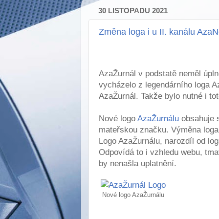
30 LISTOPADU 2021
Změna loga i u II. kanálu Aza
AzaŽurnál v podstatě neměl úplně
vycházelo z legendárního loga A
AzaŽurnál. Takže bylo nutné i to
Nové logo
AzaŽurnálu
obsahuje s
mateřskou značku. Výměna loga 
Logo AzaŽurnálu, narozdíl od lo
Odpovídá to i vzhledu webu, tmav
by nenašla uplatnění.
Nové logo AzaŽurnálu