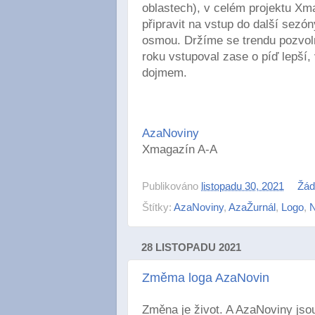
oblastech), v celém projektu Xm
připravit na vstup do další sezón
osmou. Držíme se trendu pozvol
roku vstupoval zase o píď lepší, 
dojmem.
AzaNoviny
Xmagazín A-A
Publikováno
listopadu 30, 2021
Žád
Štítky:
AzaNoviny
,
AzaŽurnál
,
Logo
,
N
28 LISTOPADU 2021
Změma loga AzaNovin
Změna je život. A AzaNoviny jsou