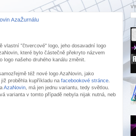
V
Novin AzaŽurnálu
 vlastní "čtvercové" logo, jeho dosavadní logo
zaNovin, které bylo částečně překryto názvem
to logo našeho druhého kanálu změnit.
amozřejmě též nové logo AzaNovin, jako
již proběhla kupříkladu na
facebookové stránce
.
ga
AzaNovin
, má jen jednu variantu, tedy světlou.
á varianta v tomto případě nebyla nijak nutná, neb