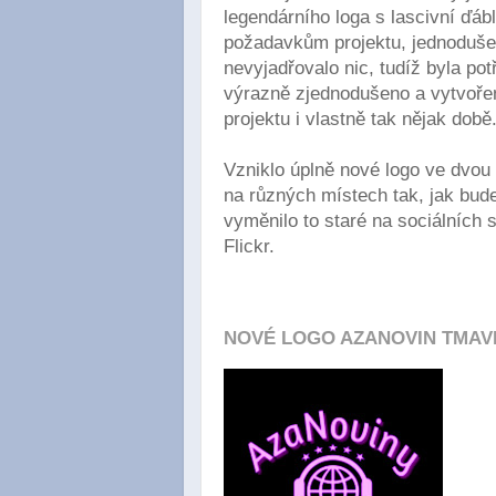
legendárního loga s lascivní ď
požadavkům projektu, jednoduše 
nevyjadřovalo nic, tudíž byla po
výrazně zjednodušeno a vytvoř
projektu i vlastně tak nějak době
Vzniklo úplně nové logo ve dvou 
na různých místech tak, jak bud
vyměnilo to staré na sociálních s
Flickr.
NOVÉ LOGO AZANOVIN TMAV