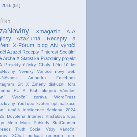
►
2016
(51)
ÍTKY
zaNoviny
Xmagazín A-A
losy
AzaŽurnál
Recepty a
ření
X-Fórum
blog AN
výročí
děl Azazel
Recepty
Pinterest
Sociální
ě
Archa X
Statistika
Prázdniny
projekt
A Projekty
články
Chaty
Léto
10 let
aNoviny
Novinky
Vánoce
nový web
vštěvnost
Amoudra
Facebook
stagram
Síť X
Změny
diskuzní fóra
oména EU
AI
Klub blogerů
Vánoční
ání
Výroční zpráva
WordPress
ozloviny
YouTube
květen
optimalizace
ání
umělá inteligence
šablona
2024
25
Dovolená
Internet
Křišťálová lupa
go
Meta
Musk
Pohledy
StatCounter
reads
Truth Social
Vtipy
Vánoční
kroví
XChat
podcast
redesign
retro