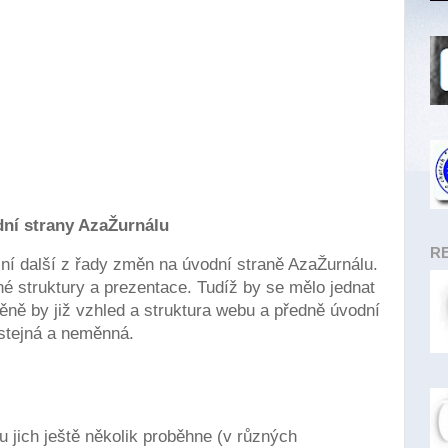
ní strany AzaŽurnálu
RE
ní další z řady změn na úvodní straně AzaŽurnálu.
é struktury a prezentace. Tudíž by se mělo jednat
ěně by již vzhled a struktura webu a předně úvodní
stejná a neměnná.
 jich ještě několik proběhne (v různých