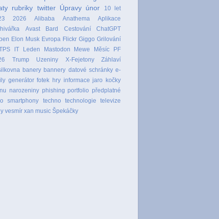
aty
rubriky
twitter
Úpravy
únor
10 let
23
2026
Alibaba
Anathema
Aplikace
hivářka
Avast
Bard
Cestování
ChatGPT
ben
Elon Musk
Evropa
Flickr
Giggo
Grilování
TPS
IT
Leden
Mastodon
Mewe
Měsíc
PF
26
Trump
Uzeniny
X-Fejetony
Záhlaví
ilkovna
banery
bannery
datové schránky
e-
ly
generátor fotek
hry
informace
jaro
kočky
nu
narozeniny
phishing
portfolio
předplatné
ro
smartphony
techno
technologie
televize
ly
vesmír
xan music
Špekáčky