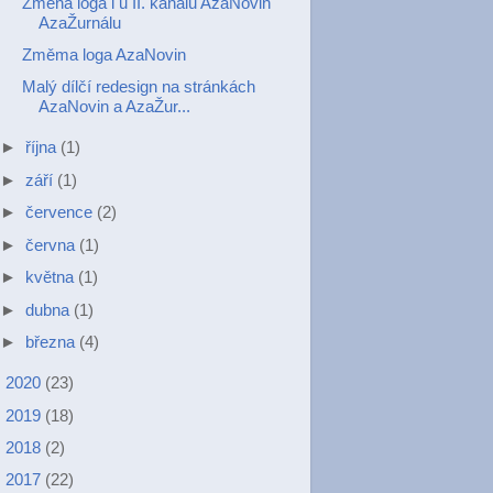
Změna loga i u II. kanálu AzaNovin
AzaŽurnálu
Změma loga AzaNovin
Malý dílčí redesign na stránkách
AzaNovin a AzaŽur...
►
října
(1)
►
září
(1)
►
července
(2)
►
června
(1)
►
května
(1)
►
dubna
(1)
►
března
(4)
►
2020
(23)
►
2019
(18)
►
2018
(2)
►
2017
(22)