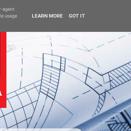
er-agent
LEARN MORE
GOT IT
ate usage