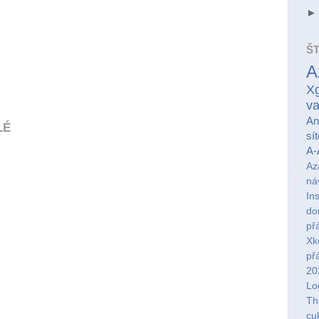
ŠT
A
Xg
va
An
LÉ
sít
A-
Az
ná
In
d
př
Xk
př
20
Lo
Th
cu