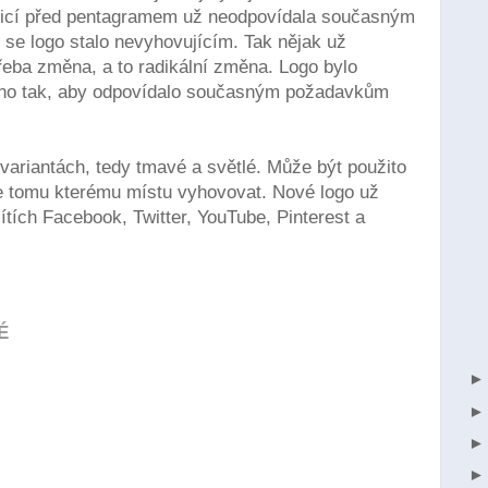
áblicí před pentagramem už neodpovídala současným
se logo stalo nevyhovujícím. Tak nějak už
třeba změna, a to radikální změna. Logo bylo
eno tak, aby odpovídalo současným požadavkům
.
variantách, tedy tmavé a světlé. Může být použito
e tomu kterému místu vyhovovat. Nové logo už
ítích Facebook, Twitter, YouTube, Pinterest a
É