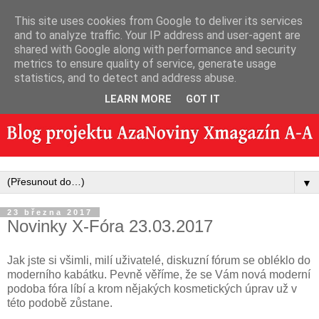
This site uses cookies from Google to deliver its services
and to analyze traffic. Your IP address and user-agent are
shared with Google along with performance and security
metrics to ensure quality of service, generate usage
statistics, and to detect and address abuse.
LEARN MORE
GOT IT
▼
23 března 2017
Novinky X-Fóra 23.03.2017
Jak jste si všimli, milí uživatelé, diskuzní fórum se obléklo do
moderního kabátku. Pevně věříme, že se Vám nová moderní
podoba fóra líbí a krom nějakých kosmetických úprav už v
této podobě zůstane.