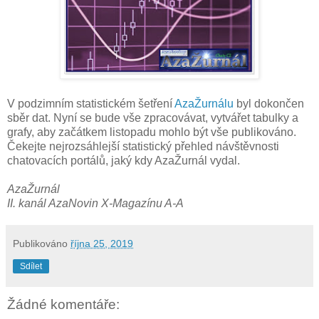
V podzimním statistickém šetření
AzaŽurnálu
byl dokončen
sběr dat. Nyní se bude vše zpracovávat, vytvářet tabulky a
grafy, aby začátkem listopadu mohlo být vše publikováno.
Čekejte nejrozsáhlejší statistický přehled návštěvnosti
chatovacích portálů, jaký kdy AzaŽurnál vydal.
AzaŽurnál
II. kanál AzaNovin X-Magazínu A-A
Publikováno
října 25, 2019
Sdílet
Žádné komentáře: