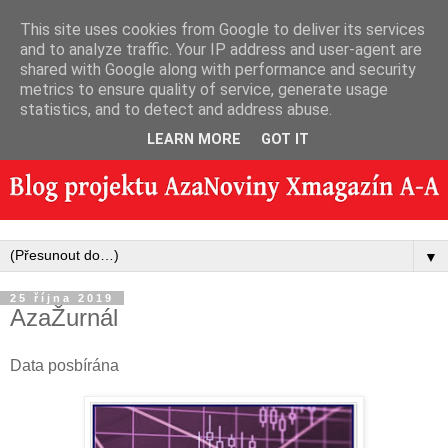
This site uses cookies from Google to deliver its services
and to analyze traffic. Your IP address and user-agent are
shared with Google along with performance and security
metrics to ensure quality of service, generate usage
statistics, and to detect and address abuse.
LEARN MORE
GOT IT
▼
25 října 2019
AzaŽurnál
Data posbírána