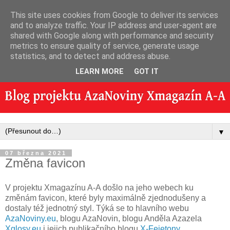
This site uses cookies from Google to deliver its services
and to analyze traffic. Your IP address and user-agent are
shared with Google along with performance and security
metrics to ensure quality of service, generate usage
statistics, and to detect and address abuse.
LEARN MORE
GOT IT
▼
07 března 2021
Změna favicon
V projektu Xmagazínu A-A došlo na jeho webech ku
změnám favicon, které byly maximálně zjednodušeny a
dostaly též jednotný styl. Týká se to hlavního webu
AzaNoviny.eu
, blogu AzaNovin, blogu Anděla Azazela
Xglosy.eu
i jejich publikačního blogu
X-Fejetony
.