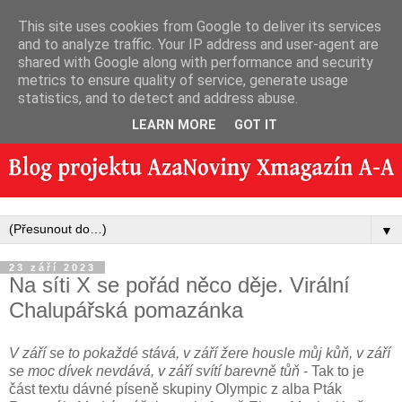
This site uses cookies from Google to deliver its services
and to analyze traffic. Your IP address and user-agent are
shared with Google along with performance and security
metrics to ensure quality of service, generate usage
statistics, and to detect and address abuse.
LEARN MORE
GOT IT
▼
23 září 2023
Na síti X se pořád něco děje. Virální
Chalupářská pomazánka
V září se to pokaždé stává, v září žere housle můj kůň, v září
se moc dívek nevdává, v září svítí barevně tůň
- Tak to je
část textu dávné píseně skupiny Olympic z alba Pták