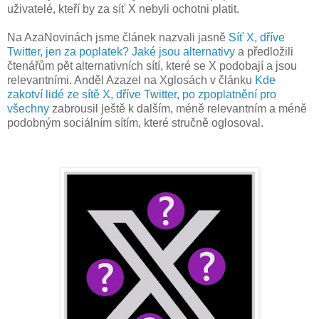
uživatelé, kteří by za síť X nebyli ochotni platit.
Na AzaNovinách jsme článek nazvali jasně
Síť X, dříve
Twitter, jen za poplatek? Jaké jsou alternativy
a předložili
čtenářům pět alternativních sítí, které se X podobají a jsou
relevantními. Anděl Azazel na Xglosách v článku
Kde
zakotví lidé ze sítě X, dříve Twitter, po zpoplatnění pro
všechny
zabrousil ještě k dalším, méně relevantním a méně
podobným sociálním sítím, které stručně oglosoval.