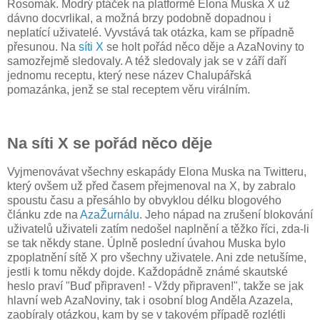
Rosomák. Modrý ptáček na platformě Elona Muska X už
dávno docvrlikal, a možná brzy podobně dopadnou i
neplatící uživatelé. Vyvstává tak otázka, kam se případně
přesunou. Na
síti X
se holt pořád něco děje a AzaNoviny to
samozřejmě sledovaly. A též sledovaly jak se v září daří
jednomu receptu, který nese název Chalupářská
pomazánka, jenž se stal receptem věru virálním.
Na síti X se pořád něco děje
Vyjmenovávat všechny eskapády Elona Muska na Twitteru,
který ovšem už před časem přejmenoval na X, by zabralo
spoustu času a přesáhlo by obvyklou délku blogového
článku zde na
AzaŽurnálu
. Jeho nápad na zrušení blokování
uživatelů uživateli zatím nedošel naplnění a těžko říci, zda-li
se tak někdy stane. Úplně poslední úvahou Muska bylo
zpoplatnění sítě X pro všechny uživatele. Ani zde netušíme,
jestli k tomu někdy dojde. Každopádně známé skautské
heslo praví "Buď připraven! - Vždy připraven!", takže se jak
hlavní web AzaNoviny, tak i osobní blog Anděla Azazela,
zaobíraly otázkou, kam by se v takovém případě rozlétli