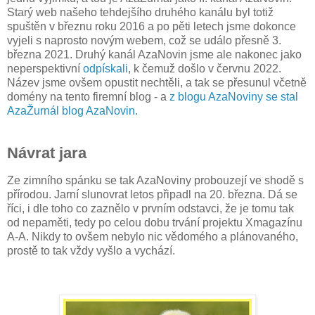
Starý web našeho tehdejšího druhého kanálu byl totiž
spuštěn v březnu roku 2016 a po pěti letech jsme dokonce
vyjeli s naprosto novým webem, což se událo přesně 3.
března 2021. Druhý kanál AzaNovin jsme ale nakonec jako
neperspektivní
odpískali
, k čemuž došlo v červnu 2022.
Název jsme ovšem opustit nechtěli, a tak se přesunul včetně
domény na tento firemní blog - a
z blogu AzaNoviny se stal
AzaŽurnál blog AzaNovin.
Návrat jara
Ze zimního spánku se tak AzaNoviny probouzejí ve shodě s
přírodou. Jarní slunovrat letos připadl na 20. března. Dá se
říci, i dle toho co zaznělo v prvním odstavci, že je tomu tak
od nepaměti, tedy po celou dobu trvání projektu Xmagazínu
A-A. Nikdy to ovšem nebylo nic vědomého a plánovaného,
prostě to tak vždy vyšlo a vychází.