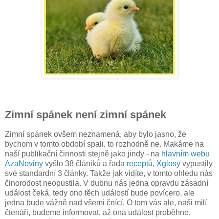
Zimní spánek není zimní spánek
Zimní spánek ovšem neznamená, aby bylo jasno, že
bychom v tomto období spali, to rozhodně ne. Makáme na
naší publikační činnosti stejně jako jindy - na
hlavním webu
AzaNoviny
vyšlo 38 člániků a řada
receptů
,
Xglosy
vypustily
své standardní 3 články. Takže jak vidíte, v tomto ohledu nás
činorodost neopustila. V dubnu nás jedna opravdu zásadní
událost čeká, tedy ono těch událostí bude povícero, ale
jedna bude vážně nad všemi čnící. O tom vás ale, naši milí
čtenáři, budeme informovat, až ona událost proběhne,