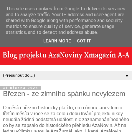
This site uses cookies from Google to deliver its services
and to analyze traffic. Your IP address and user-agent are
shared with Google along with performance and security
metrics to ensure quality of service, generate usage
statistics, and to detect and address abuse.
LEARN MORE
GOT IT
▼
31 března 2024
Březen - ze zimního spánku nevylezem
O měsíci březnu historicky platí to, co o únoru, ani v tomto
třetím měsíci v roce se za celou dobu trvání projektu nikdy
neudála žádná podstatná událost, nic zaznamenáníhodného
co by se zapsalo do historického přehledu AzaNovin. Až na
jednu výjimku, a tou je AzaŽurnál jako II. kanál AzaNovin.