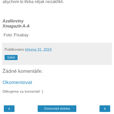
abychom to třeba nějak nezakřikli.
AzaNoviny
Xmagazín A-A
Foto: Pixabay
Publikováno
března 31, 2024
Sdílet
Žádné komentáře:
Okomentovat
Děkujeme za komentář :)
‹
›
Domovská stránka