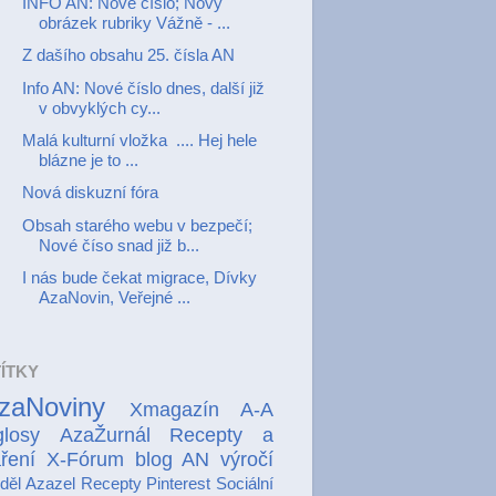
INFO AN: Nové číslo; Nový
obrázek rubriky Vážně - ...
Z dašího obsahu 25. čísla AN
Info AN: Nové číslo dnes, další již
v obvyklých cy...
Malá kulturní vložka .... Hej hele
blázne je to ...
Nová diskuzní fóra
Obsah starého webu v bezpečí;
Nové číso snad již b...
I nás bude čekat migrace, Dívky
AzaNovin, Veřejné ...
ÍTKY
zaNoviny
Xmagazín A-A
losy
AzaŽurnál
Recepty a
ření
X-Fórum
blog AN
výročí
děl Azazel
Recepty
Pinterest
Sociální