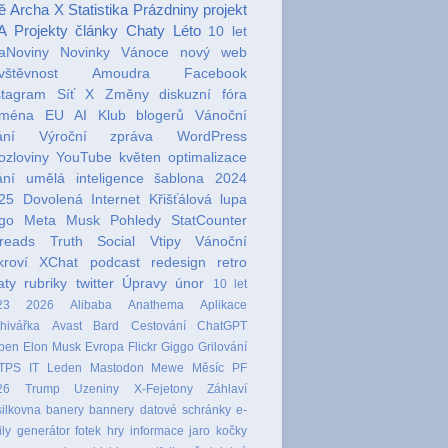
ě
Archa X
Statistika
Prázdniny
projekt
A Projekty
články
Chaty
Léto
10 let
aNoviny
Novinky
Vánoce
nový web
vštěvnost
Amoudra
Facebook
stagram
Síť X
Změny
diskuzní fóra
oména EU
AI
Klub blogerů
Vánoční
ání
Výroční zpráva
WordPress
ozloviny
YouTube
květen
optimalizace
ání
umělá inteligence
šablona
2024
25
Dovolená
Internet
Křišťálová lupa
go
Meta
Musk
Pohledy
StatCounter
reads
Truth Social
Vtipy
Vánoční
kroví
XChat
podcast
redesign
retro
aty
rubriky
twitter
Úpravy
únor
10 let
23
2026
Alibaba
Anathema
Aplikace
hivářka
Avast
Bard
Cestování
ChatGPT
ben
Elon Musk
Evropa
Flickr
Giggo
Grilování
TPS
IT
Leden
Mastodon
Mewe
Měsíc
PF
26
Trump
Uzeniny
X-Fejetony
Záhlaví
ilkovna
banery
bannery
datové schránky
e-
ly
generátor fotek
hry
informace
jaro
kočky