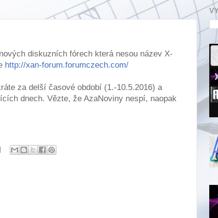
V
nových diskuzních fórech která nesou název X-
se
http://xan-forum.forumczech.com/
ráte za delší časové období (1.-10.5.2016) a
ujících dnech. Vězte, že AzaNoviny nespí, naopak