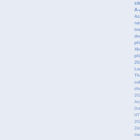
sít
A-
Az
ná
In
d
př
Xk
př
20
Lo
Th
cu
ch
20
Arc
Du
HT
20
Zás
mai