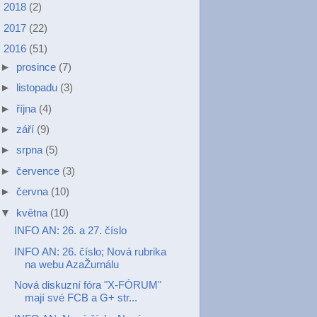
►
2018
(2)
►
2017
(22)
▼
2016
(51)
►
prosince
(7)
►
listopadu
(3)
►
října
(4)
►
září
(9)
►
srpna
(5)
►
července
(3)
►
června
(10)
▼
května
(10)
INFO AN: 26. a 27. číslo
INFO AN: 26. číslo; Nová rubrika
na webu AzaŽurnálu
Nová diskuzní fóra "X-FÓRUM"
mají své FCB a G+ str...