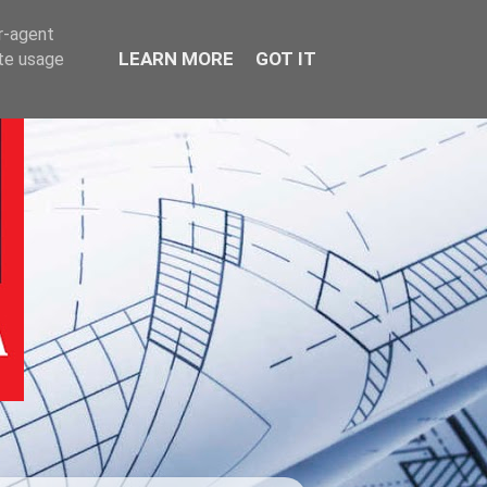
er-agent
LEARN MORE
GOT IT
ate usage