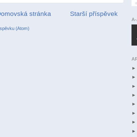
omovská stránka
Starší příspěvek
A
íspěvku (Atom)
A